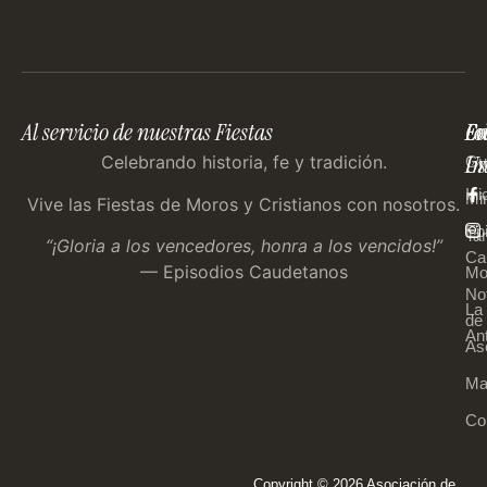
Al servicio de nuestras Fiestas
En
Co
Fo
Im
Us
Celebrando historia, fe y tradición.
Gu
Ini
Mi
Vive las Fiestas de Moros y Cristianos con nosotros.
Ep
Tar
“¡Gloria a los vencedores, honra a los vencidos!”
Ca
— Episodios Caudetanos
Mo
Not
La
de 
An
As
Ma
Co
Copyright © 2026 Asociación de