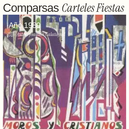
Carteles Fiestas
Comparsas
Año 1989
Autor: Joaquín Calatayud