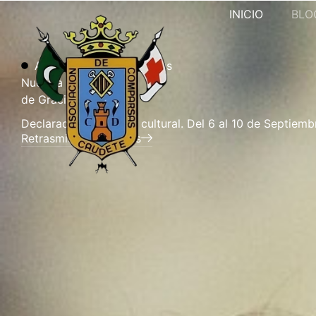
INICIO
BLO
Asociación de comparsas
Nuestra
Señora
de
Gracia
Declaradas de interés cultural. Del 6 al 10 de Septiemb
Retrasmisión de Actos