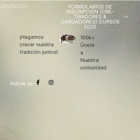
MENTACIÓN
FORMULARIOS DE
INSCRIPCIÓN (CRE-
TIRADORES &
CARGADORES) CURSOS
2026
¡Hagamos
100k+
crecer nuestra
Únete
tradición juntos!
a
Nuestra
comunidad
Follow us: