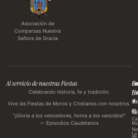
Asociación de
Comparsas Nuestra
Señora de Gracia
Al servicio de nuestras Fiestas
En
Co
Fo
Im
Us
Celebrando historia, fe y tradición.
Gu
Ini
Mi
Vive las Fiestas de Moros y Cristianos con nosotros.
Ep
Tar
“¡Gloria a los vencedores, honra a los vencidos!”
Ca
— Episodios Caudetanos
Mo
Not
La
de 