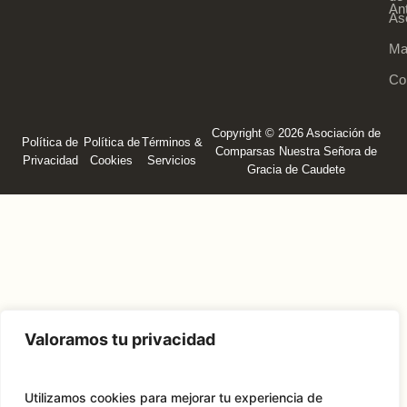
An
As
Ma
Co
Copyright © 2026 Asociación de
Política de
Política de
Términos &
Comparsas Nuestra Señora de
Privacidad
Cookies
Servicios
Gracia de Caudete
Valoramos tu privacidad
Utilizamos cookies para mejorar tu experiencia de