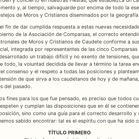
mento y, al tiempo, salvaguarde por encima de todo la esen
estejos de Moros y Cristianos diseminados por la geografía
l fin de dar cumplida respuesta a estas nuevas necesidades
ierno de la Asociación de Comparsas, el correcto entendi
 Patronales de Moros y Cristianos de Caudete conforme a su
al, integrada por representantes de las cinco Comparsas y
esarrollado un trabajo difícil y no exento de tensiones, q
e todo, la voluntad decidida de llevar a término la tarea e
l consenso y el respeto a todas las posiciones y planteam
tensión de que sirva a los caudetanos de hoy y de mañana,
es del pasado.
os fines para los que fue pensado, es preciso que todos cu
respeten y cumplan las disposiciones que en él se contien
osición, sino como una guía para el correcto desarrollo y 
emos sabido encontrar: tal es el espíritu con que ha sido
TÍTULO PRIMERO