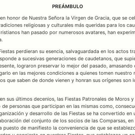
PREÁMBULO
 en honor de Nuestra Señora la Virgen de Gracia, que se c
adiciones religiosas y culturales más queridas para los cau
 Cristianos han pasado por numerosos avatares, han experi
a.
Fiestas perdieran su esencia, salvaguardada en los actos t
responde a sucesivas generaciones de caudetanos, que supie
 presente, lograron preservar lo mejor del pasado, amasando
arlo en las mejores condiciones a quienes tomen nuestro rel
los que saben de donde vienen y honran sus orígenes son l
 en sus últimos decenios, las Fiestas Patronales de Moros 
ro de personas que participan en las mismas como, consecu
rganización y desarrollo de las Fiestas se ha convertido en
aboración del conjunto de los socios de las Comparsas, en
ha puesto de manifiesto la conveniencia de que se estable
orden y concierto en nuestras Fiestas, que establezca un c