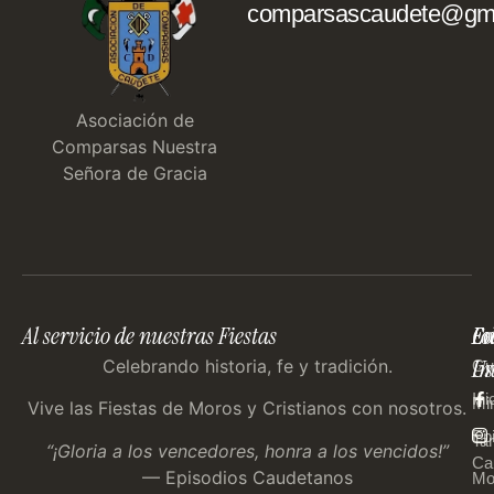
comparsascaudete@gma
Asociación de
Comparsas Nuestra
Señora de Gracia
Al servicio de nuestras Fiestas
En
Co
Fo
Im
Us
Celebrando historia, fe y tradición.
Gu
Ini
Mi
Vive las Fiestas de Moros y Cristianos con nosotros.
Ep
Tar
“¡Gloria a los vencedores, honra a los vencidos!”
Ca
— Episodios Caudetanos
Mo