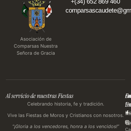
+(34) 652 869 460
comparsascaudete@gma
Asociación de
Comparsas Nuestra
Señora de Gracia
Al servicio de nuestras Fiestas
En
Co
Fo
Im
Us
Celebrando historia, fe y tradición.
Gu
Ini
Mi
Vive las Fiestas de Moros y Cristianos con nosotros.
Ep
Tar
“¡Gloria a los vencedores, honra a los vencidos!”
Ca