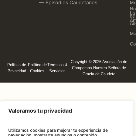
— Episodios Caudetanos
Mo
Not
La
de 
An
As
Ma
Co
Copyright © 2026 Asociación de
Política de
Política de
Términos &
Comparsas Nuestra Señora de
Privacidad
Cookies
Servicios
Gracia de Caudete
Valoramos tu privacidad
Utilizamos cookies para mejorar tu experiencia de
navegación, mostrarte anuncios o contenido