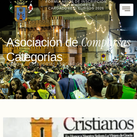
FORMULARIOS DE INSCRIPCIÓN
(CRE-TIRADORES &
CARGADORES) CURSOS 2026
Comparsas
Asociación de
Categorías
INICIO
CATEGORÍAS ASOCIACIÓN DE COMPARSAS