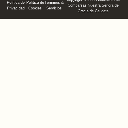
Política de
Política de
Términos &
Comparsas Nuestra Señora de
Privacidad
Cookies
Servicios
Gracia de Caudete