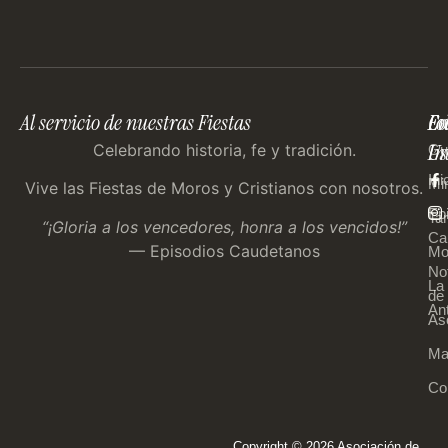
Al servicio de nuestras Fiestas
En
Co
Fo
Im
Us
Celebrando historia, fe y tradición.
Gu
Ini
Mi
Vive las Fiestas de Moros y Cristianos con nosotros.
Ep
Tar
“¡Gloria a los vencedores, honra a los vencidos!”
Ca
— Episodios Caudetanos
Mo
Not
La
de 
An
As
Ma
Co
Copyright © 2026 Asociación de