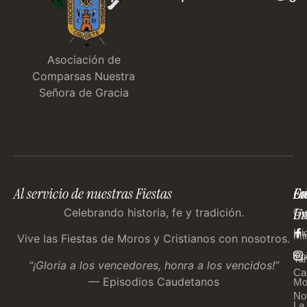
Asociación de
Comparsas Nuestra
Señora de Gracia
Al servicio de nuestras Fiestas
En
Co
Fo
Im
Us
Celebrando historia, fe y tradición.
Gu
Ini
Mi
Vive las Fiestas de Moros y Cristianos con nosotros.
Ep
Tar
“¡Gloria a los vencedores, honra a los vencidos!”
Ca
— Episodios Caudetanos
Mo
Not
La