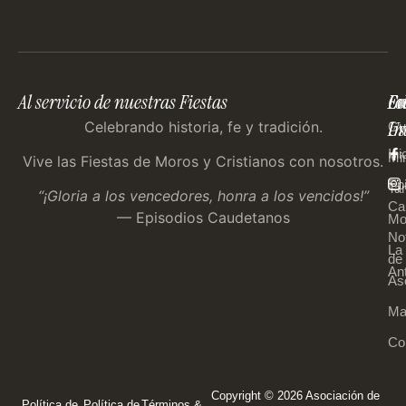
Al servicio de nuestras Fiestas
En
Co
Fo
Im
Us
Celebrando historia, fe y tradición.
Gu
Ini
Mi
Vive las Fiestas de Moros y Cristianos con nosotros.
Ep
Tar
“¡Gloria a los vencedores, honra a los vencidos!”
Ca
— Episodios Caudetanos
Mo
Not
La
de 
An
As
Ma
Co
Copyright © 2026 Asociación de
Política de
Política de
Términos &