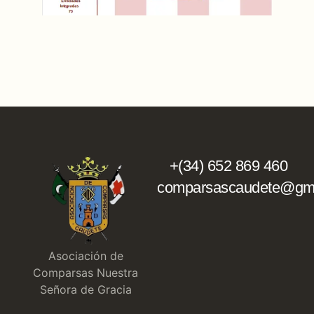
+(34) 652 869 460
comparsascaudete@gma
Asociación de
Comparsas Nuestra
Señora de Gracia