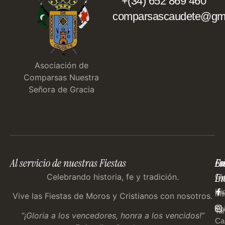
+(34) 652 869 460
comparsascaudete@gma
Asociación de
Comparsas Nuestra
Señora de Gracia
Al servicio de nuestras Fiestas
En
Co
Fo
Im
Us
Celebrando historia, fe y tradición.
Gu
Ini
Mi
Vive las Fiestas de Moros y Cristianos con nosotros.
Ep
Tar
“¡Gloria a los vencedores, honra a los vencidos!”
Ca