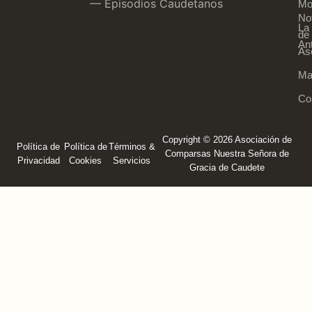
— Episodios Caudetanos
Mo
Not
La
de 
An
As
Ma
Co
Copyright © 2026 Asociación de
Política de
Política de
Términos &
Comparsas Nuestra Señora de
Privacidad
Cookies
Servicios
Gracia de Caudete