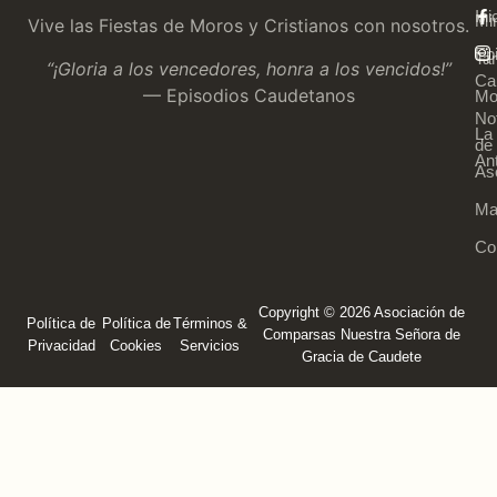
Ini
Mi
Vive las Fiestas de Moros y Cristianos con nosotros.
Ep
Tar
“¡Gloria a los vencedores, honra a los vencidos!”
Ca
— Episodios Caudetanos
Mo
Not
La
de 
An
As
Ma
Co
Copyright © 2026 Asociación de
Política de
Política de
Términos &
Comparsas Nuestra Señora de
Privacidad
Cookies
Servicios
Gracia de Caudete