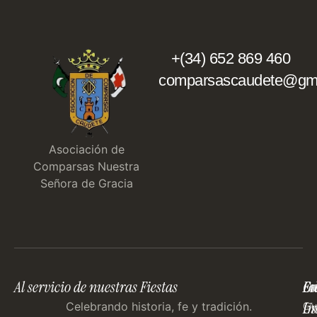
+(34) 652 869 460
comparsascaudete@gma
Asociación de
Comparsas Nuestra
Señora de Gracia
Al servicio de nuestras Fiestas
En
Co
Fo
Im
Us
Celebrando historia, fe y tradición.
Gu