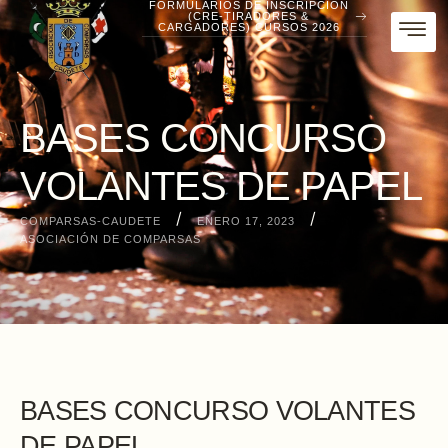
FORMULARIOS DE INSCRIPCIÓN
(CRE-TIRADORES &
CARGADORES) CURSOS 2026
BASES CONCURSO
VOLANTES DE PAPEL
/
/
COMPARSAS-CAUDETE
ENERO 17, 2023
ASOCIACIÓN DE COMPARSAS
BASES CONCURSO VOLANTES
DE PAPEL