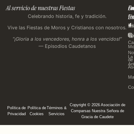
Al servicio de nuestras Fiestas
En
Co
Fo
Im
Us
Celebrando historia, fe y tradición.
Gu
Ini
Mi
Vive las Fiestas de Moros y Cristianos con nosotros.
Ep
Tar
“¡Gloria a los vencedores, honra a los vencidos!”
Ca
— Episodios Caudetanos
Mo
Not
La
de 
An
As
Ma
Co
Copyright © 2026 Asociación de
Política de
Política de
Términos &
Comparsas Nuestra Señora de
Privacidad
Cookies
Servicios
Gracia de Caudete