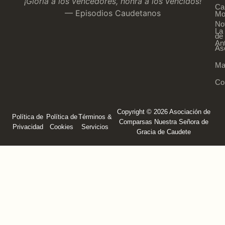
“¡Gloria a los vencedores, honra a los vencidos!”
Ca
— Episodios Caudetanos
Mo
Not
La
de 
An
As
Ma
Co
Copyright © 2026 Asociación de
Política de
Política de
Términos &
Comparsas Nuestra Señora de
Privacidad
Cookies
Servicios
Gracia de Caudete