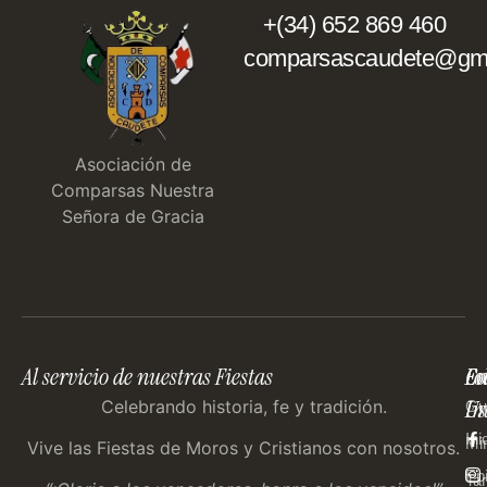
+(34) 652 869 460
comparsascaudete@gma
Asociación de
Comparsas Nuestra
Señora de Gracia
Al servicio de nuestras Fiestas
En
Co
Fo
Im
Us
Celebrando historia, fe y tradición.
Gu
Ini
Mi
Vive las Fiestas de Moros y Cristianos con nosotros.
Ep
Tar