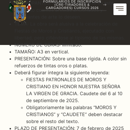
FORMULARIOS DE INSCRIPCIÓN
PARTICIPANTES: Podrán tomar parte en este
(CRE-TIRADORES &
CARGADORES) CURSOS 2026
concurso cuantos artistas aficionados y
estudiantes de arte lo deseen.
TEMA: La obra será alusiva a la celebración de
Fiestas de Moros y Cristianos, ejecutado con
libertad, pero ciñéndose al tipismo de las mismas.
NÚMERO DE OBRAS: Ilimitado.
TAMAÑO: A3 en vertical.
PRESENTACIÓN: Sobre una base rígida. A color sin
refuerzos de tintas oros o platas.
Deberá figurar íntegra la siguiente leyenda:
FIESTAS PATRONALES DE MOROS Y
CRISTIANO EN HONOR NUESTRA SEÑORA
LA VIRGEN DE GRACIA. Caudete del 6 al 10
de septiembre de 2025.
Obligatoriamente las palabras “MOROS Y
CRISTIANOS” y “CAUDETE” deben destacar
sobre el resto del texto.
PLAZO DE PRESENTACIÓN: 7 de febrero de 2025