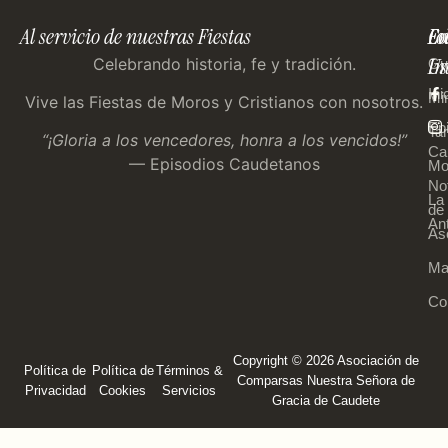
Al servicio de nuestras Fiestas
En
Co
Fo
Im
Us
Celebrando historia, fe y tradición.
Gu
Ini
Mi
Vive las Fiestas de Moros y Cristianos con nosotros.
Ep
Tar
“¡Gloria a los vencedores, honra a los vencidos!”
Ca
— Episodios Caudetanos
Mo
Not
La
de 
An
As
Ma
Co
Copyright © 2026 Asociación de
Política de
Política de
Términos &
Comparsas Nuestra Señora de
Privacidad
Cookies
Servicios
Gracia de Caudete