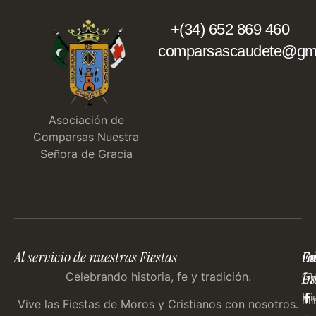
+(34) 652 869 460
comparsascaudete@gma
Asociación de
Comparsas Nuestra
Señora de Gracia
Al servicio de nuestras Fiestas
En
Co
Fo
Im
Us
Celebrando historia, fe y tradición.
Gu
Ini
Mi
Vive las Fiestas de Moros y Cristianos con nosotros.