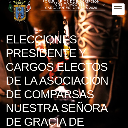
FORMULARIOS DE INSCRIPCIÓN
(CRE-TIRADORES &
CARGADORES) CURSOS 2026
ELECCIONES
PRESIDENTE Y
CARGOS ELECTOS
DE LA ASOCIACIÓN
DE COMPARSAS
NUESTRA SEÑORA
DE GRACIA DE