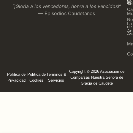
Ep
Tar
“¡Gloria a los vencedores, honra a los vencidos!”
Ca
— Episodios Caudetanos
Mo
Not
La
de 
An
As
Ma
Co
Copyright © 2026 Asociación de
Política de
Política de
Términos &
Comparsas Nuestra Señora de
Privacidad
Cookies
Servicios
Gracia de Caudete