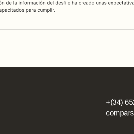
ón de la información del desfile ha creado unas expectativ
apacitados para cumplir.
+(34) 65
compars