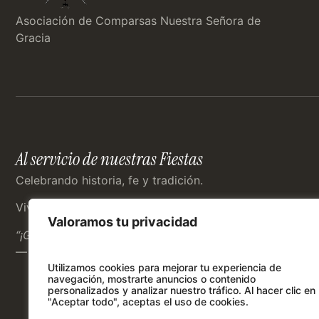
Asociación de Comparsas Nuestra Señora de
Gracia
Al servicio de nuestras Fiestas
Celebrando historia, fe y tradición.
Vive las Fiestas de Moros y Cristianos con nosotros.
Valoramos tu privacidad
“¡Gloria a los vencedores, honra a los vencidos!”
— Episodios Caudetanos
Utilizamos cookies para mejorar tu experiencia de
navegación, mostrarte anuncios o contenido
personalizados y analizar nuestro tráfico.
Al hacer clic en
"Aceptar todo", aceptas el uso de cookies.