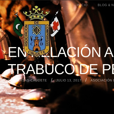
INICIO
BLOG & N
EN RELACIÓN A
TRABUCO DE 
/
/
COMPARSAS-CAUDETE
JULIO 13, 2017
ASOCIACIÓN