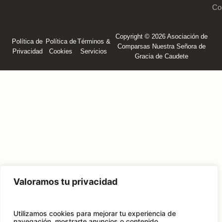
Co
Copyright © 2026 Asociación de
Política de
Política de
Términos &
Comparsas Nuestra Señora de
Privacidad
Cookies
Servicios
Gracia de Caudete
Valoramos tu privacidad
Utilizamos cookies para mejorar tu experiencia de
navegación, mostrarte anuncios o contenido