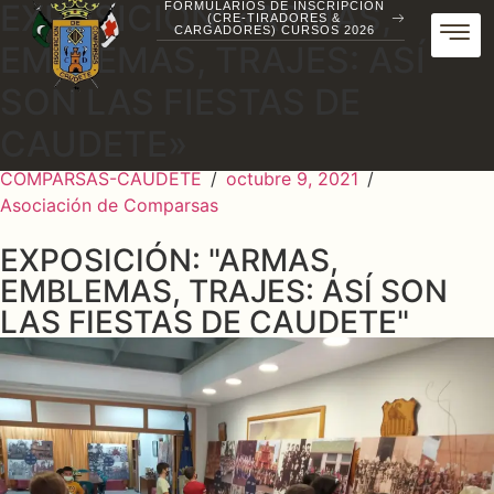
EXPOSICIÓN: «ARMAS,
FORMULARIOS DE INSCRIPCIÓN
(CRE-TIRADORES &
CARGADORES) CURSOS 2026
EMBLEMAS, TRAJES: ASÍ
SON LAS FIESTAS DE
CAUDETE»
COMPARSAS-CAUDETE
/
octubre 9, 2021
/
Asociación de Comparsas
EXPOSICIÓN: "ARMAS,
EMBLEMAS, TRAJES: ASÍ SON
LAS FIESTAS DE CAUDETE"