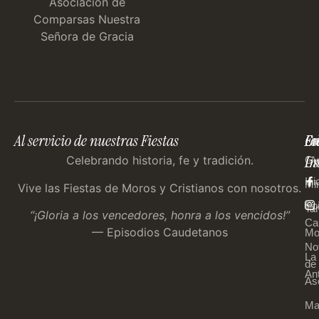
Asociación de
Comparsas Nuestra
Señora de Gracia
Al servicio de nuestras Fiestas
En
Co
Fo
Im
Us
Celebrando historia, fe y tradición.
Gu
Ini
Mi
Vive las Fiestas de Moros y Cristianos con nosotros.
Ep
Tar
“¡Gloria a los vencedores, honra a los vencidos!”
Ca
— Episodios Caudetanos
Mo
Not
La
de 
An
As
Ma