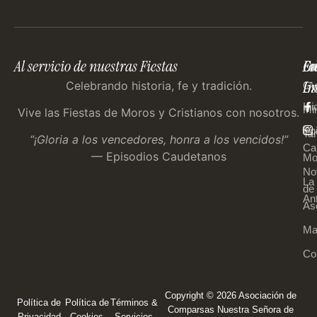
Al servicio de nuestras Fiestas
En
Co
Fo
Im
Us
Celebrando historia, fe y tradición.
Gu
Ini
Mi
Vive las Fiestas de Moros y Cristianos con nosotros.
Ep
Tar
“¡Gloria a los vencedores, honra a los vencidos!”
Ca
— Episodios Caudetanos
Mo
Not
La
de 
An
As
Ma
Co
Copyright © 2026 Asociación de
Política de
Política de
Términos &
Comparsas Nuestra Señora de
Privacidad
Cookies
Servicios