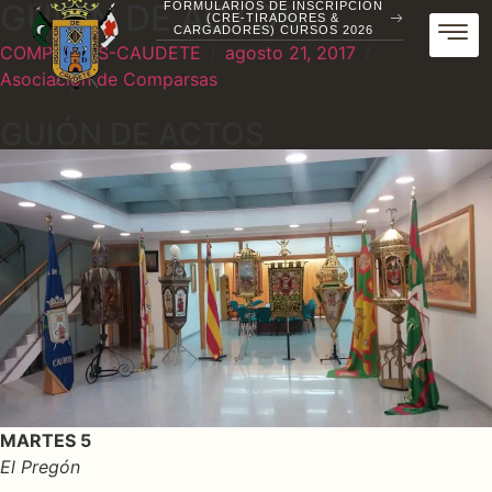
GUIÓN DE ACTOS
FORMULARIOS DE INSCRIPCIÓN
(CRE-TIRADORES &
CARGADORES) CURSOS 2026
COMPARSAS-CAUDETE
/
agosto 21, 2017
/
Asociación de Comparsas
GUIÓN DE ACTOS
MARTES 5
El Pregón