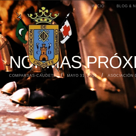
INICIO
BLOG & N
NORMAS PRÓXI
/
/
COMPARSAS-CAUDETE
MAYO 31, 2016
ASOCIACIÓN