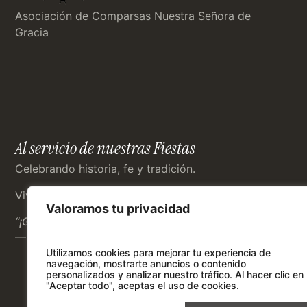
Asociación de Comparsas Nuestra Señora de
Gracia
Al servicio de nuestras Fiestas
Celebrando historia, fe y tradición.
Vive las Fiestas de Moros y Cristianos con nosotros.
Valoramos tu privacidad
“¡Gloria a los vencedores, honra a los vencidos!”
— Episodios Caudetanos
Utilizamos cookies para mejorar tu experiencia de
navegación, mostrarte anuncios o contenido
personalizados y analizar nuestro tráfico.
Al hacer clic en
"Aceptar todo", aceptas el uso de cookies.