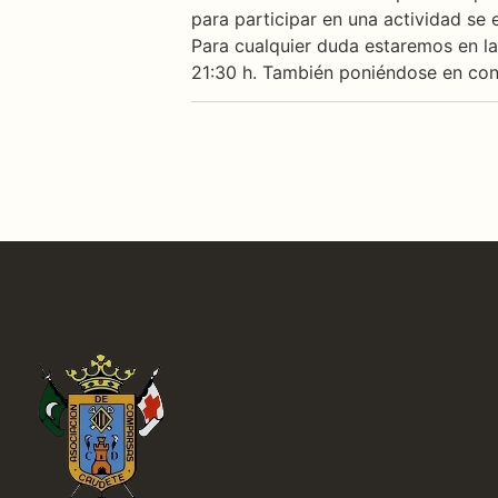
para participar en una actividad se 
Para cualquier duda estaremos en las
21:30 h. También poniéndose en con