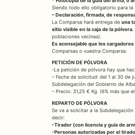
* Fotocopia de la guía del arma, o ar
Siendo todo ello obligatorio para la 
– Declaración, firmada, de responsa
La Comparsa hará entrega de
una t
sitio visible en la caja de la pólvora
.
poblaciones vecinas).
Es aconsejable que los cargadores 
Comparsas o vuestra Comparsa.
PETICIÓN DE PÓLVORA
-La petición de pólvora hay que hac
– Fecha de solicitud: del 1 al 30 de 
Subdelegación del Gobierno de Alba
– Precio: 31,25 € Kg. (6% más que e
REPARTO DE PÓLVORA
Se va a solicitar a la Subdelegació
decir:
-Tirador (con licencia y guía de arm
-Personas autorizadas por el tirador