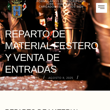
FORMULARIOS DE INSCRIPCIÓN
(CRE-TIRADORES &
CARGADORES) CURSOS 2026
REPARTO DE
MATERIAL FESTERO
Y VENTA DE
ENTRADAS
/
/
COMPARSAS-CAUDETE
AGOSTO 8, 2025
ASOCIACIÓN DE COMPARSAS