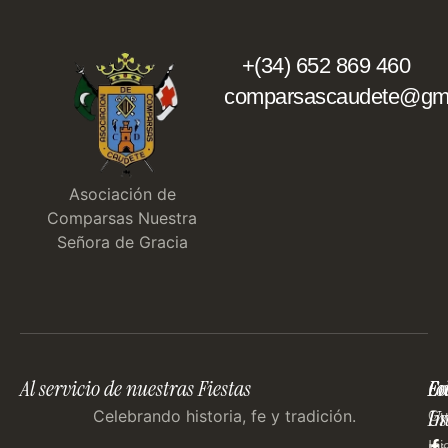
+(34) 652 869 460
comparsascaudete@gma
Asociación de
Comparsas Nuestra
Señora de Gracia
Al servicio de nuestras Fiestas
En
Co
Fo
Im
Us
Celebrando historia, fe y tradición.
Gu
Ini