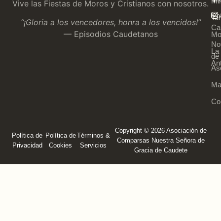
Mi
Vive las Fiestas de Moros y Cristianos con nosotros.
Ep
Tar
“¡Gloria a los vencedores, honra a los vencidos!”
Ca
— Episodios Caudetanos
Mo
Not
La
de 
An
As
Ma
Co
Copyright © 2026 Asociación de
Política de
Política de
Términos &
Comparsas Nuestra Señora de
Privacidad
Cookies
Servicios
Gracia de Caudete