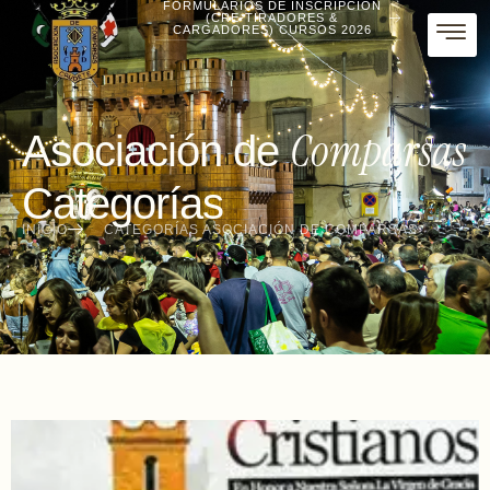
FORMULARIOS DE INSCRIPCIÓN
(CRE-TIRADORES &
CARGADORES) CURSOS 2026
Comparsas
Asociación de
Categorías
INICIO
CATEGORÍAS ASOCIACIÓN DE COMPARSAS