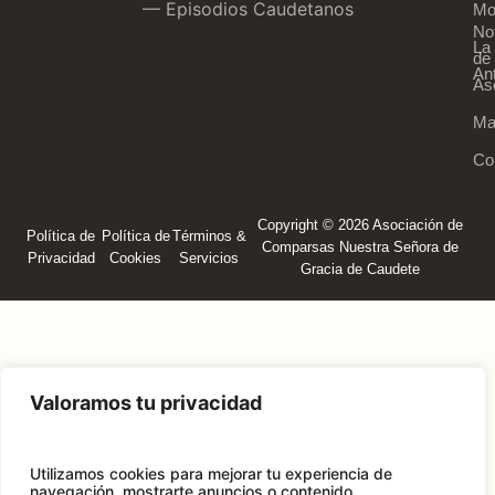
— Episodios Caudetanos
Mo
Not
La
de 
An
As
Ma
Co
Copyright © 2026 Asociación de
Política de
Política de
Términos &
Comparsas Nuestra Señora de
Privacidad
Cookies
Servicios
Gracia de Caudete
Valoramos tu privacidad
Utilizamos cookies para mejorar tu experiencia de
navegación, mostrarte anuncios o contenido