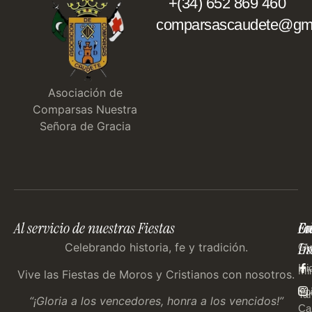
+(34) 652 869 460
comparsascaudete@gma
Asociación de
Comparsas Nuestra
Señora de Gracia
Al servicio de nuestras Fiestas
En
Co
Fo
Im
Us
Celebrando historia, fe y tradición.
Gu
Ini
Mi
Vive las Fiestas de Moros y Cristianos con nosotros.
Ep
Tar
“¡Gloria a los vencedores, honra a los vencidos!”
Ca