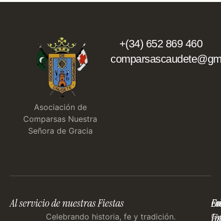
+(34) 652 869 460
comparsascaudete@gma
Asociación de
Comparsas Nuestra
Señora de Gracia
Al servicio de nuestras Fiestas
En
Co
Fo
Im
Us
Celebrando historia, fe y tradición.
Gu