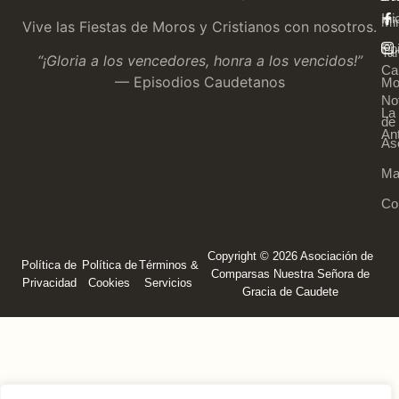
Ini
Mi
Vive las Fiestas de Moros y Cristianos con nosotros.
Ep
Tar
“¡Gloria a los vencedores, honra a los vencidos!”
Ca
— Episodios Caudetanos
Mo
Not
La
de 
An
As
Ma
Co
Copyright © 2026 Asociación de
Política de
Política de
Términos &
Comparsas Nuestra Señora de
Privacidad
Cookies
Servicios
Gracia de Caudete