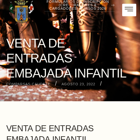
FORMULARIOS DE INSCRIPCIÓN
(CRE-TIRADORES &
CARGADORES) CURSOS 2026
VENTA DE
ENTRADAS
EMBAJADA INFANTIL
/
/
COMPARSAS-CAUDETE
AGOSTO 23, 2022
ASOCIACIÓN DE COMPARSAS
VENTA DE ENTRADAS
EMBAJADA INFANTIL