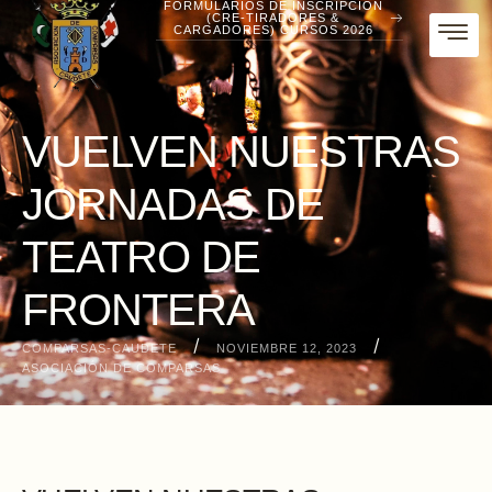
FORMULARIOS DE INSCRIPCIÓN
(CRE-TIRADORES &
CARGADORES) CURSOS 2026
VUELVEN NUESTRAS
JORNADAS DE
TEATRO DE
FRONTERA
/
/
COMPARSAS-CAUDETE
NOVIEMBRE 12, 2023
ASOCIACIÓN DE COMPARSAS