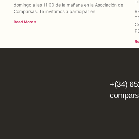
ju
domingo a las 11:00 de la mañana en la Asociación de
Comparsas. Te invitamos a participar en
R
T
Read More »
CA
P
Re
+(34) 65
compars