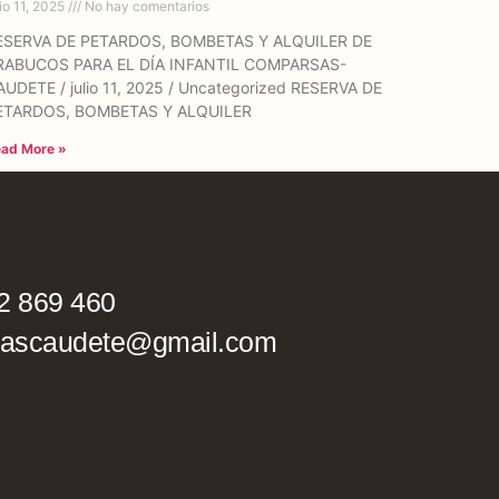
lio 11, 2025
No hay comentarios
ESERVA DE PETARDOS, BOMBETAS Y ALQUILER DE
RABUCOS PARA EL DÍA INFANTIL COMPARSAS-
UDETE / julio 11, 2025 / Uncategorized RESERVA DE
ETARDOS, BOMBETAS Y ALQUILER
ad More »
2 869 460
ascaudete@gmail.com