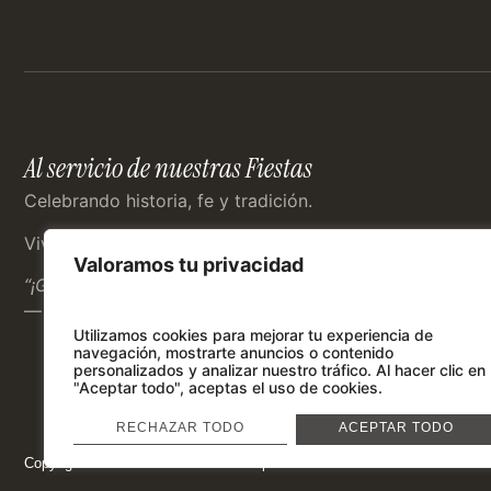
Al servicio de nuestras Fiestas
Celebrando historia, fe y tradición.
Vive las Fiestas de Moros y Cristianos con nosotros.
Valoramos tu privacidad
“¡Gloria a los vencedores, honra a los vencidos!”
— Episodios Caudetanos
Utilizamos cookies para mejorar tu experiencia de
navegación, mostrarte anuncios o contenido
personalizados y analizar nuestro tráfico.
Al hacer clic en
"Aceptar todo", aceptas el uso de cookies.
RECHAZAR TODO
ACEPTAR TODO
Copyright © 2026 Asociación de Comparsas Nuestra Señora de Gracia d