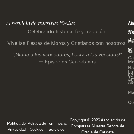
Al servicio de nuestras Fiestas
En
Co
Fo
Im
Us
Celebrando historia, fe y tradición.
Gu
Ini
Mi
Vive las Fiestas de Moros y Cristianos con nosotros.
Ep
Tar
“¡Gloria a los vencedores, honra a los vencidos!”
Ca
— Episodios Caudetanos
Mo
Not
La
de 
An
As
Ma
Co
Copyright © 2026 Asociación de
Política de
Política de
Términos &
Comparsas Nuestra Señora de
Privacidad
Cookies
Servicios
Gracia de Caudete