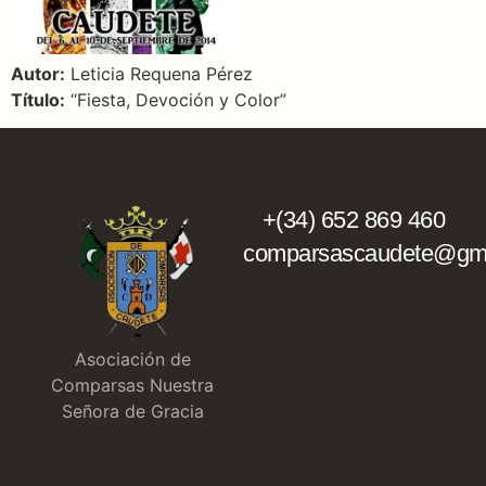
Autor:
Leticia Requena Pérez
Título:
“Fiesta, Devoción y Color”
+(34) 652 869 460
comparsascaudete@gma
Asociación de
Comparsas Nuestra
Señora de Gracia