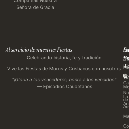
Comparsas Nuestra
Señora de Gracia
Al servicio de nuestras Fiestas
En
Co
Fo
Im
Us
Celebrando historia, fe y tradición.
Gu
Ini
Mi
Vive las Fiestas de Moros y Cristianos con nosotros.
Ep
Tar
“¡Gloria a los vencedores, honra a los vencidos!”
Ca
— Episodios Caudetanos
Mo
Not
La
de 
An
As
Ma
Co