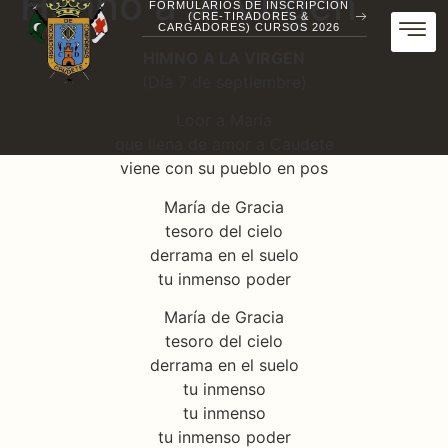
Himno a la Virgen
FORMULARIOS DE INSCRIPCIÓN
(CRE-TIRADORES &
CARGADORES) CURSOS 2026
HIMNO A LA VIRGEN
(Día 7 de septiembre)
Loor a María
que llena de amor a Caudete
viene con su pueblo en pos
María de Gracia
tesoro del cielo
derrama en el suelo
tu inmenso poder
María de Gracia
tesoro del cielo
derrama en el suelo
tu inmenso
tu inmenso
tu inmenso poder